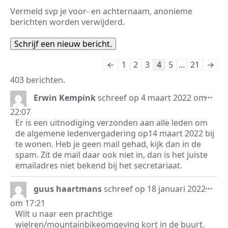
Vermeld svp je voor- en achternaam, anonieme
berichten worden verwijderd.
Navigatie
←
1
2
3
4
5
...
21
→
door
403 berichten.
de
Wis
...
gastenboek-
Erwin Kempink
schreef op
4 maart 2022
om
dez
lijst
22:07
met
Er is een uitnodiging verzonden aan alle leden om
de algemene ledenvergadering op14 maart 2022 bij
te wonen. Heb je geen mail gehad, kijk dan in de
spam. Zit de mail daar ook niet in, dan is het juiste
emailadres niet bekend bij het secretariaat.
Wis
...
guus haartmans
schreef op
18 januari 2022
dez
om
17:21
met
Wilt u naar een prachtige
wielren/mountainbikeomgeving kort in de buurt.