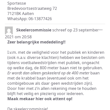
Sportesse
Bredevoortsestraatweg 72
7121BK Aalten
WhatsApp: 06-13877426
Wis
...
Skeelercommissie
schreef op
23 september
dez
2021
om
20:58
met
Zeer belangrijke mededeling!!
I.v.m. met de veiligheid voor het publiek en kinderen
(ook n.a.v. diverse klachten) hebben we besloten om
tijdens voetbalwedstrijden met publiek, ongeacht
op welke dag, de 800 meter baan niet te gebruiken.
Er wordt dan alleen geskeelerd op de 400 meter
baan
met de krabbel baan (eventueel ook om het
combigebouw als daar geen wedstrijden zijn).
Door hier met z’n allen rekening mee te houden
blijft het veilig en plezierig voor iedereen.
Maak mekaar hier ook attent op!
De skeelercommissie!