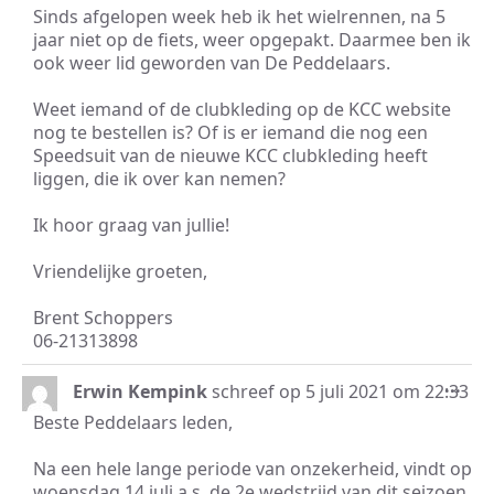
Sinds afgelopen week heb ik het wielrennen, na 5
jaar niet op de fiets, weer opgepakt. Daarmee ben ik
ook weer lid geworden van De Peddelaars.
Weet iemand of de clubkleding op de KCC website
nog te bestellen is? Of is er iemand die nog een
Speedsuit van de nieuwe KCC clubkleding heeft
liggen, die ik over kan nemen?
Ik hoor graag van jullie!
Vriendelijke groeten,
Brent Schoppers
06-21313898
Wis
...
Erwin Kempink
schreef op
5 juli 2021
om
22:33
dez
Beste Peddelaars leden,
met
Na een hele lange periode van onzekerheid, vindt op
woensdag 14 juli a.s. de 2e wedstrijd van dit seizoen