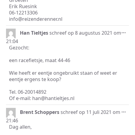
Groeten
Erik Ruesink
06-12213306
info@reizenderenner.nl
Wis
...
Han Tieltjes
schreef op
8 augustus 2021
om
dez
21:04
met
Gezocht:
een racefietsje, maat 44-46
Wie heeft er eentje ongebruikt staan of weet er
eentje ergens te koop?
Tel. 06-20014892
Of e-mail: han@hantieltjes.nl
Wis
...
Brent Schoppers
schreef op
11 juli 2021
om
dez
21:46
met
Dag allen,