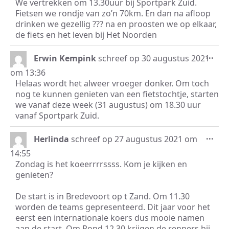
We vertrekken om 13.30uur bij Sportpark Zuid.
Fietsen we rondje van zo’n 70km. En dan na afloop
drinken we gezellig ??? na en proosten we op elkaar,
de fiets en het leven bij Het Noorden
Wis
...
Erwin Kempink
schreef op
30 augustus 2021
dez
om
13:36
met
Helaas wordt het alweer vroeger donker. Om toch
nog te kunnen genieten van een fietstochtje, starten
we vanaf deze week (31 augustus) om 18.30 uur
vanaf Sportpark Zuid.
Wis
...
Herlinda
schreef op
27 augustus 2021
om
dez
14:55
met
Zondag is het koeerrrrssss. Kom je kijken en
genieten?
De start is in Bredevoort op t Zand. Om 11.30
worden de teams gepresenteerd. Dit jaar voor het
eerst een internationale koers dus mooie namen
aan de start. Om Rond 12.30 krijgen de renners bij