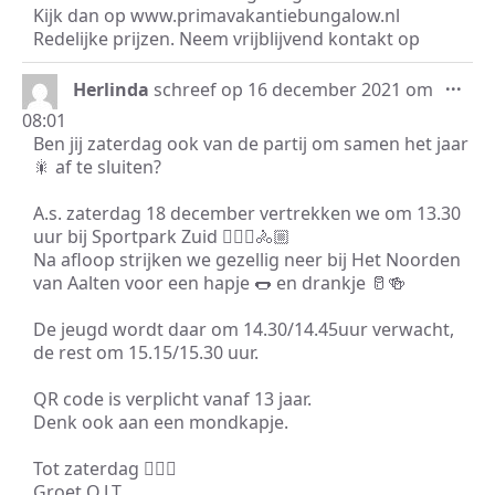
Kijk dan op www.primavakantiebungalow.nl
Redelijke prijzen. Neem vrijblijvend kontakt op
Wis
...
Herlinda
schreef op
16 december 2021
om
dez
08:01
met
Ben jij zaterdag ook van de partij om samen het jaar
🎇 af te sluiten?
A.s. zaterdag 18 december vertrekken we om 13.30
uur bij Sportpark Zuid 🚴🏼‍♀️🚴🏼
Na afloop strijken we gezellig neer bij Het Noorden
van Aalten voor een hapje 🌭 en drankje 🥛🍻
De jeugd wordt daar om 14.30/14.45uur verwacht,
de rest om 15.15/15.30 uur.
QR code is verplicht vanaf 13 jaar.
Denk ook aan een mondkapje.
Tot zaterdag 🙋🏻‍♂️
Groet O.J.T.