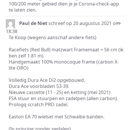
100/200 meter gebied dien je je Corona-check-app
te laten zien.
Wis
...
Paul de Niet
schreef op
20 augustus 2021
om
dez
18:38
met
Te Koop (wegens aanschaf andere fiets)
Racefiets (Red Bull) matzwart Framemaat = 56 cm (ik
ben zelf 1.81 m).
Handgemaakt 100% monocoque frame (carbon X-
lite ORO)
Volledig Dura Ace Di2 opgebouwd.
Dura Ace voorbladen 53-39.
Nieuwe cassette (11 - 25) en ketting (mei 2021)
FSA stuur en stuurpen en zadelpen (allen carbon).
Prologq scratch PRO zadel.
Easton EA 70 wielset met Schwalbe banden.
(In principe zonder pedalen).