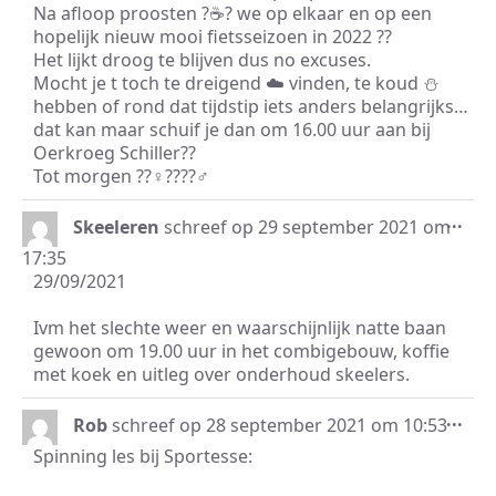
Na afloop proosten ?☕️? we op elkaar en op een
hopelijk nieuw mooi fietsseizoen in 2022 ??
Het lijkt droog te blijven dus no excuses.
Mocht je t toch te dreigend ☁️ vinden, te koud ⛄️
hebben of rond dat tijdstip iets anders belangrijks…
dat kan maar schuif je dan om 16.00 uur aan bij
Oerkroeg Schiller??
Tot morgen ??‍♀️????‍♂️
Wis
...
Skeeleren
schreef op
29 september 2021
om
dez
17:35
met
29/09/2021
Ivm het slechte weer en waarschijnlijk natte baan
gewoon om 19.00 uur in het combigebouw, koffie
met koek en uitleg over onderhoud skeelers.
Wis
...
Rob
schreef op
28 september 2021
om
10:53
dez
Spinning les bij Sportesse:
met