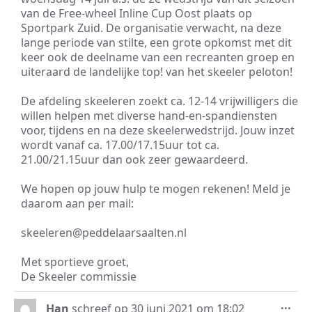
van de Free-wheel Inline Cup Oost plaats op
Sportpark Zuid. De organisatie verwacht, na deze
lange periode van stilte, een grote opkomst met dit
keer ook de deelname van een recreanten groep en
uiteraard de landelijke top! van het skeeler peloton!
De afdeling skeeleren zoekt ca. 12-14 vrijwilligers die
willen helpen met diverse hand-en-spandiensten
voor, tijdens en na deze skeelerwedstrijd. Jouw inzet
wordt vanaf ca. 17.00/17.15uur tot ca.
21.00/21.15uur dan ook zeer gewaardeerd.
We hopen op jouw hulp te mogen rekenen! Meld je
daarom aan per mail:
skeeleren@peddelaarsaalten.nl
Met sportieve groet,
De Skeeler commissie
Wis
...
Han
schreef op
30 juni 2021
om
18:02