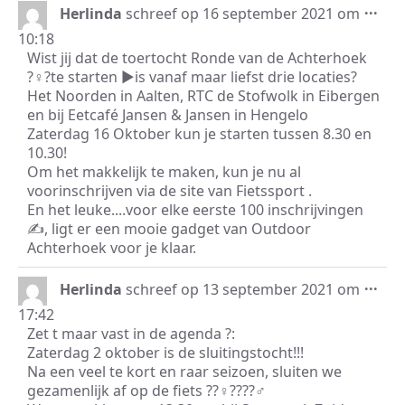
Wis
...
Herlinda
schreef op
16 september 2021
om
dez
10:18
met
Wist jij dat de toertocht Ronde van de Achterhoek
?‍♀️?te starten ▶️is vanaf maar liefst drie locaties?
Het Noorden in Aalten, RTC de Stofwolk in Eibergen
en bij Eetcafé Jansen & Jansen in Hengelo
Zaterdag 16 Oktober kun je starten tussen 8.30 en
10.30!
Om het makkelijk te maken, kun je nu al
voorinschrijven via de site van Fietssport .
En het leuke....voor elke eerste 100 inschrijvingen
✍️, ligt er een mooie gadget van Outdoor
Achterhoek voor je klaar.
Wis
...
Herlinda
schreef op
13 september 2021
om
dez
17:42
met
Zet t maar vast in de agenda ?:
Zaterdag 2 oktober is de sluitingstocht!!!
Na een veel te kort en raar seizoen, sluiten we
gezamenlijk af op de fiets ??‍♀️????‍♂️