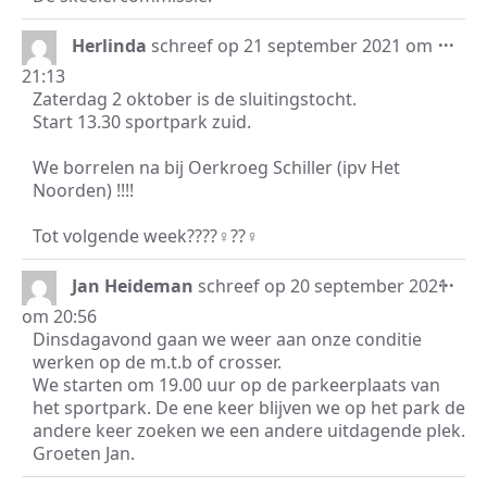
Wis
...
Herlinda
schreef op
21 september 2021
om
dez
21:13
met
Zaterdag 2 oktober is de sluitingstocht.
Start 13.30 sportpark zuid.
We borrelen na bij Oerkroeg Schiller (ipv Het
Noorden) !!!!
Tot volgende week????‍♀️??‍♀️
Wis
...
Jan Heideman
schreef op
20 september 2021
dez
om
20:56
met
Dinsdagavond gaan we weer aan onze conditie
werken op de m.t.b of crosser.
We starten om 19.00 uur op de parkeerplaats van
het sportpark. De ene keer blijven we op het park de
andere keer zoeken we een andere uitdagende plek.
Groeten Jan.