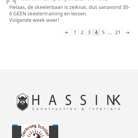
dez
Helaas, de skeelerbaan is zeiknat, dus vanavond 30-
met
6 GEEN skeelertraining en lessen.
Volgende week weer!
Navigatie
←
1
2
3
4
5
...
21
→
door
de
gastenboek-
lijst