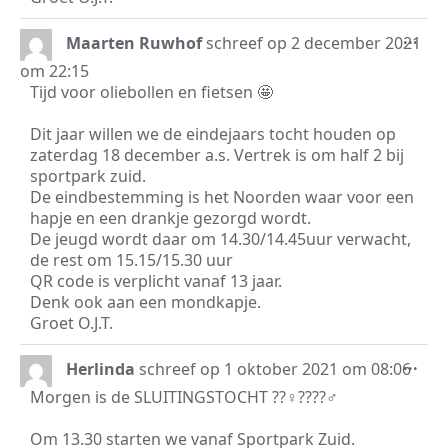
Wis
...
Maarten Ruwhof
schreef op
2 december 2021
dez
om
22:15
met
Tijd voor oliebollen en fietsen 🤩
Dit jaar willen we de eindejaars tocht houden op
zaterdag 18 december a.s. Vertrek is om half 2 bij
sportpark zuid.
De eindbestemming is het Noorden waar voor een
hapje en een drankje gezorgd wordt.
De jeugd wordt daar om 14.30/14.45uur verwacht,
de rest om 15.15/15.30 uur
QR code is verplicht vanaf 13 jaar.
Denk ook aan een mondkapje.
Groet O.J.T.
Wis
...
Herlinda
schreef op
1 oktober 2021
om
08:06
dez
Morgen is de SLUITINGSTOCHT ??‍♀️????‍♂️
met
Om 13.30 starten we vanaf Sportpark Zuid.